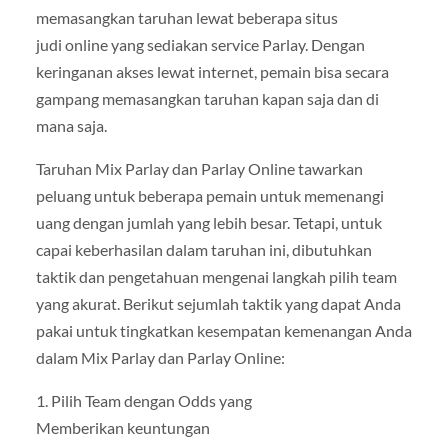
memasangkan taruhan lewat beberapa situs
judi online yang sediakan service Parlay. Dengan
keringanan akses lewat internet, pemain bisa secara
gampang memasangkan taruhan kapan saja dan di
mana saja.
Taruhan Mix Parlay dan Parlay Online tawarkan
peluang untuk beberapa pemain untuk memenangi
uang dengan jumlah yang lebih besar. Tetapi, untuk
capai keberhasilan dalam taruhan ini, dibutuhkan
taktik dan pengetahuan mengenai langkah pilih team
yang akurat. Berikut sejumlah taktik yang dapat Anda
pakai untuk tingkatkan kesempatan kemenangan Anda
dalam Mix Parlay dan Parlay Online:
1. Pilih Team dengan Odds yang
Memberikan keuntungan