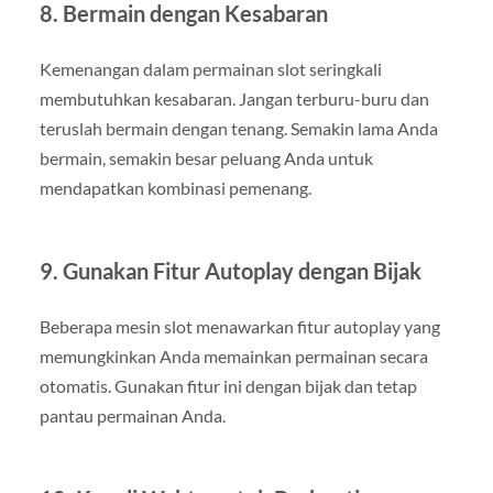
8.
Bermain dengan Kesabaran
Kemenangan dalam permainan slot seringkali
membutuhkan kesabaran. Jangan terburu-buru dan
teruslah bermain dengan tenang. Semakin lama Anda
bermain, semakin besar peluang Anda untuk
mendapatkan kombinasi pemenang.
9.
Gunakan Fitur Autoplay dengan Bijak
Beberapa mesin slot menawarkan fitur autoplay yang
memungkinkan Anda memainkan permainan secara
otomatis. Gunakan fitur ini dengan bijak dan tetap
pantau permainan Anda.