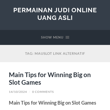
PERMAINAN JUDI ONLINE
UANG ASLI
SHOW MENU
TAG:
MAUSLOT LINK ALTERNATIF
Main Tips for Winning Big on
Slot Games
14/10/2024
/
0 COMMENTS
Main Tips for Winning Big on Slot Games