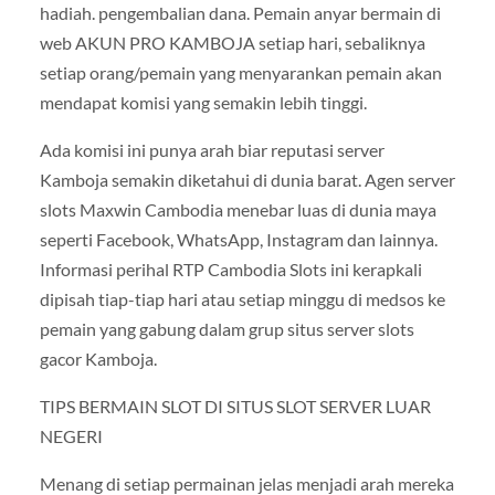
hadiah. pengembalian dana. Pemain anyar bermain di
web AKUN PRO KAMBOJA setiap hari, sebaliknya
setiap orang/pemain yang menyarankan pemain akan
mendapat komisi yang semakin lebih tinggi.
Ada komisi ini punya arah biar reputasi server
Kamboja semakin diketahui di dunia barat. Agen server
slots Maxwin Cambodia menebar luas di dunia maya
seperti Facebook, WhatsApp, Instagram dan lainnya.
Informasi perihal RTP Cambodia Slots ini kerapkali
dipisah tiap-tiap hari atau setiap minggu di medsos ke
pemain yang gabung dalam grup situs server slots
gacor Kamboja.
TIPS BERMAIN SLOT DI SITUS SLOT SERVER LUAR
NEGERI
Menang di setiap permainan jelas menjadi arah mereka