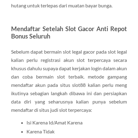
hutang untuk terlepas dari muatan bayar bunga.
Mendaftar Setelah Slot Gacor Anti Repot
Bonus Seluruh
Sebelum dapat bermain slot legal gacor pada slot legal
kalian perlu registrasi akun slot terpercaya secara
khusus dahulu supaya dapat kerjakan login dalam akun
dan coba bermain slot terbaik. metode gampang
mendaftar akun pada situs slot88 kalian perlu meng
ikutinya sebagian langkah dibawa ini dan persiapkan
data diri yang seharusnya kalian punya sebelum
mendaftar di situs judi slot terpercaya:
Isi Karena Id/Amat Karena
Karena Tidak