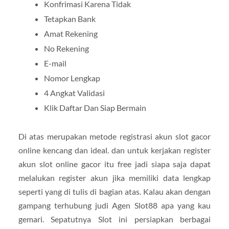
Konfrimasi Karena Tidak
Tetapkan Bank
Amat Rekening
No Rekening
E-mail
Nomor Lengkap
4 Angkat Validasi
Klik Daftar Dan Siap Bermain
Di atas merupakan metode registrasi akun slot gacor
online kencang dan ideal. dan untuk kerjakan register
akun slot online gacor itu free jadi siapa saja dapat
melalukan register akun jika memiliki data lengkap
seperti yang di tulis di bagian atas. Kalau akan dengan
gampang terhubung judi Agen Slot88 apa yang kau
gemari. Sepatutnya Slot ini persiapkan berbagai