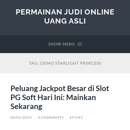
PERMAINAN JUDI ONLINE
UANG ASLI
SHOW MENU
TAG:
DEMO STARLIGHT PRINCESS
Peluang Jackpot Besar di Slot
PG Soft Hari Ini: Mainkan
Sekarang
05/01/2025
/
0 COMMENTS
/
STICKY