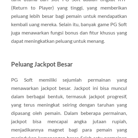
(Return to Player) yang tinggi, yang memberikan
peluang lebih besar bagi pemain untuk mendapatkan
kembali uang mereka. Selain itu, banyak game PG Soft
juga menawarkan fungsi bonus dan fitur khusus yang
dapat meningkatkan peluang untuk menang.
Peluang Jackpot Besar
PG Soft memiliki sejumlah permainan yang
menawarkan jackpot besar. Jackpot ini bisa muncul
dalam berbagai bentuk, termasuk jackpot progresif,
yang terus meningkat seiring dengan taruhan yang
dipasang oleh pemain. Dalam beberapa permainan,
jackpot bisa mencapai angka jutaan rupiah,
menjadikannya magnet bagi para pemain yang
merindukan kemenangan besar. Salah satu permainan