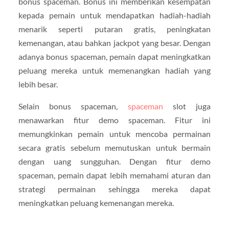
bonus spaceman. Bonus ini memberikan kesempatan
kepada pemain untuk mendapatkan hadiah-hadiah
menarik seperti putaran gratis, peningkatan
kemenangan, atau bahkan jackpot yang besar. Dengan
adanya bonus spaceman, pemain dapat meningkatkan
peluang mereka untuk memenangkan hadiah yang
lebih besar.
Selain bonus spaceman,
spaceman
slot juga
menawarkan fitur demo spaceman. Fitur ini
memungkinkan pemain untuk mencoba permainan
secara gratis sebelum memutuskan untuk bermain
dengan uang sungguhan. Dengan fitur demo
spaceman, pemain dapat lebih memahami aturan dan
strategi permainan sehingga mereka dapat
meningkatkan peluang kemenangan mereka.