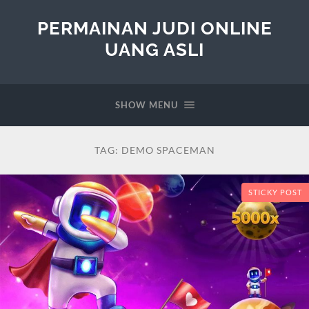
PERMAINAN JUDI ONLINE
UANG ASLI
SHOW MENU
TAG:
DEMO SPACEMAN
STICKY POST