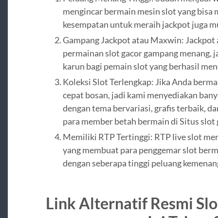
mengincar bermain mesin slot yang bisa
kesempatan untuk meraih jackpot juga m
Gampang Jackpot atau Maxwin: Jackpot a
permainan slot gacor gampang menang, jad
karun bagi pemain slot yang berhasil me
Koleksi Slot Terlengkap: Jika Anda bermain
cepat bosan, jadi kami menyediakan banya
dengan tema bervariasi, grafis terbaik,
para member betah bermain di Situs slot 
Memiliki RTP Tertinggi: RTP live slot me
yang membuat para penggemar slot bermai
dengan seberapa tinggi peluang kemenang
Link Alternatif Resmi Sl