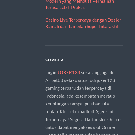
Modern yang Membuat Permainan
Terasa Lebih Praktis
Casino Live Terpercaya dengan Dealer
Ramah dan Tampilan Super Interaktif
SUMBER
Login
JOKER123
sekarang juga di
Airbet88 selaku situs judi joker123
gaming terbaru dan terpercaya di
Indonesia, ada kesempatan meraup
keuntungan sampai puluhan juta
rupiah. Kini telah hadir di Agen slot
Terpercaya! Segera Daftar slot Online
untuk dapat mengakses slot Online
Uang Asli dimanapun dan kapanpun di