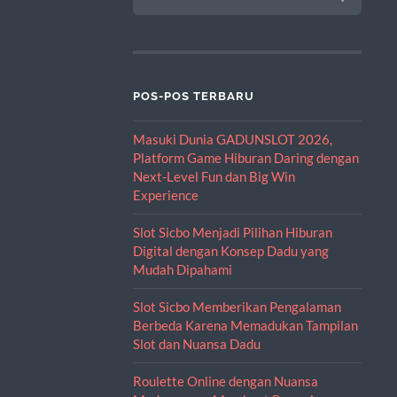
POS-POS TERBARU
Masuki Dunia GADUNSLOT 2026,
Platform Game Hiburan Daring dengan
Next-Level Fun dan Big Win
Experience
Slot Sicbo Menjadi Pilihan Hiburan
Digital dengan Konsep Dadu yang
Mudah Dipahami
Slot Sicbo Memberikan Pengalaman
Berbeda Karena Memadukan Tampilan
Slot dan Nuansa Dadu
Roulette Online dengan Nuansa