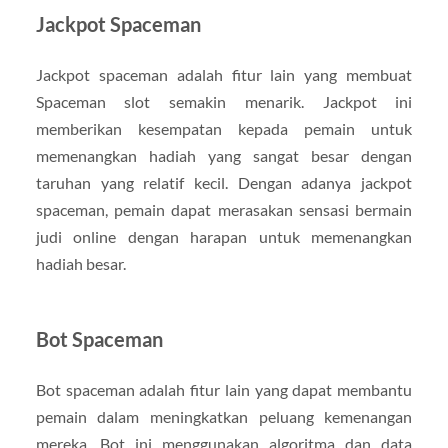
Jackpot Spaceman
Jackpot spaceman adalah fitur lain yang membuat
Spaceman slot semakin menarik. Jackpot ini
memberikan kesempatan kepada pemain untuk
memenangkan hadiah yang sangat besar dengan
taruhan yang relatif kecil. Dengan adanya jackpot
spaceman, pemain dapat merasakan sensasi bermain
judi online dengan harapan untuk memenangkan
hadiah besar.
Bot Spaceman
Bot spaceman adalah fitur lain yang dapat membantu
pemain dalam meningkatkan peluang kemenangan
mereka. Bot ini menggunakan algoritma dan data