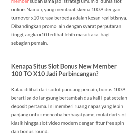
member
sudah lama jadi strategi umum di dunia slot
online. Namun, yang membuat skema 100% dengan
turnover x10 terasa berbeda adalah kesan realistisnya.
Dibandingkan promo lain dengan syarat perputaran
tinggi, angka x10 terlihat lebih masuk akal bagi
sebagian pemain.
Kenapa Situs Slot Bonus New Member
100 TO X10 Jadi Perbincangan?
Kalau dilihat dari sudut pandang pemain, bonus 100%
berarti saldo langsung bertambah dua kali lipat setelah
deposit pertama. Ini memberi ruang napas yang lebih
panjang untuk mencoba berbagai game, mulai dari slot
klasik hingga slot video modern dengan fitur free spin
dan bonus round.