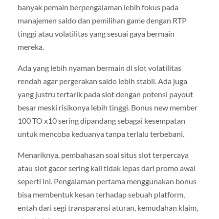
banyak pemain berpengalaman lebih fokus pada
manajemen saldo dan pemilihan game dengan RTP
tinggi atau volatilitas yang sesuai gaya bermain
mereka.
Ada yang lebih nyaman bermain di slot volatilitas
rendah agar pergerakan saldo lebih stabil. Ada juga
yang justru tertarik pada slot dengan potensi payout
besar meski risikonya lebih tinggi. Bonus new member
100 TO x10 sering dipandang sebagai kesempatan
untuk mencoba keduanya tanpa terlalu terbebani.
Menariknya, pembahasan soal situs slot terpercaya
atau slot gacor sering kali tidak lepas dari promo awal
seperti ini. Pengalaman pertama menggunakan bonus
bisa membentuk kesan terhadap sebuah platform,
entah dari segi transparansi aturan, kemudahan klaim,