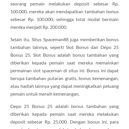
seorang pemain melakukan deposit sebesar Rp.
100.000, mereka akan mendapatkan tambahan bonus
sebesar Rp. 100.000, sehingga total modal bermain
mereka menjadi Rp. 200.000.
Selain itu, Situs Spaceman88 juga memberikan bonus
tambahan lainnya, seperti Slot Bonus dan Depo 25
Bonus 25. Slot Bonus adalah bonus tambahan yang
diberikan kepada pemain saat mereka memainkan
permainan slot spaceman di situs ini. Bonus ini dapat
berupa tambahan putaran gratis, bonus kemenangan,
atau hadiah lainnya yang dapat meningkatkan peluang
pemain untuk meraih kemenangan.
Depo 25 Bonus 25 adalah bonus tambahan yang
diberikan kepada pemain saat mereka melakukan
deposit sebesar Rp. 25.000. Dengan bonus ini, para