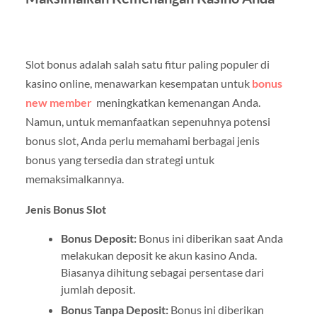
Slot bonus adalah salah satu fitur paling populer di
kasino online, menawarkan kesempatan untuk
bonus
new member
meningkatkan kemenangan Anda.
Namun, untuk memanfaatkan sepenuhnya potensi
bonus slot, Anda perlu memahami berbagai jenis
bonus yang tersedia dan strategi untuk
memaksimalkannya.
Jenis Bonus Slot
Bonus Deposit:
Bonus ini diberikan saat Anda
melakukan deposit ke akun kasino Anda.
Biasanya dihitung sebagai persentase dari
jumlah deposit.
Bonus Tanpa Deposit:
Bonus ini diberikan