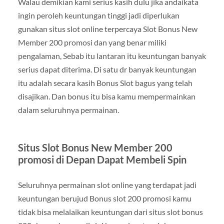
Walau demikian kami serius kasih dulu jika andaikata
ingin peroleh keuntungan tinggi jadi diperlukan
gunakan situs slot online terpercaya Slot Bonus New
Member 200 promosi dan yang benar miliki
pengalaman, Sebab itu lantaran itu keuntungan banyak
serius dapat diterima. Di satu dr banyak keuntungan
itu adalah secara kasih Bonus Slot bagus yang telah
disajikan. Dan bonus itu bisa kamu mempermainkan
dalam seluruhnya permainan.
Situs Slot Bonus New Member 200
promosi di Depan Dapat Membeli Spin
Seluruhnya permainan slot online yang terdapat jadi
keuntungan berujud Bonus slot 200 promosi kamu
tidak bisa melalaikan keuntungan dari situs slot bonus