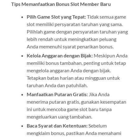
Tips Memanfaatkan Bonus Slot Member Baru
Pilih Game Slot yang Tepat:
Tidak semua game
slot memiliki persyaratan taruhan yang sama.
Pilihlah game dengan persyaratan taruhan yang
lebih rendah untuk meningkatkan peluang
Anda memenuhi syarat penarikan bonus.
Kelola Anggaran dengan Bijak:
Meskipun Anda
memiliki bonus tambahan, penting untuk tetap
mengelola anggaran Anda dengan bijak.
Tetapkan batas harian atau mingguan untuk
taruhan Anda dan patuhilah.
Manfaatkan Putaran Gratis:
Jika Anda
menerima putaran gratis, gunakan kesempatan
ini untuk mencoba game slot baru tanpa
mengeluarkan uang tambahan.
Baca Syarat dan Ketentuan:
Sebelum
mengklaim bonus, pastikan Anda memahami