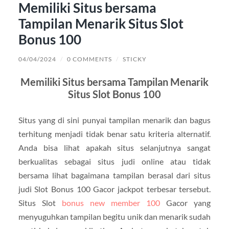
Memiliki Situs bersama
Tampilan Menarik Situs Slot
Bonus 100
04/04/2024
/
0 COMMENTS
/
STICKY
Memiliki Situs bersama Tampilan Menarik
Situs Slot Bonus 100
Situs yang di sini punyai tampilan menarik dan bagus
terhitung menjadi tidak benar satu kriteria alternatif.
Anda bisa lihat apakah situs selanjutnya sangat
berkualitas sebagai situs judi online atau tidak
bersama lihat bagaimana tampilan berasal dari situs
judi Slot Bonus 100 Gacor jackpot terbesar tersebut.
Situs Slot
bonus new member 100
Gacor yang
menyuguhkan tampilan begitu unik dan menarik sudah