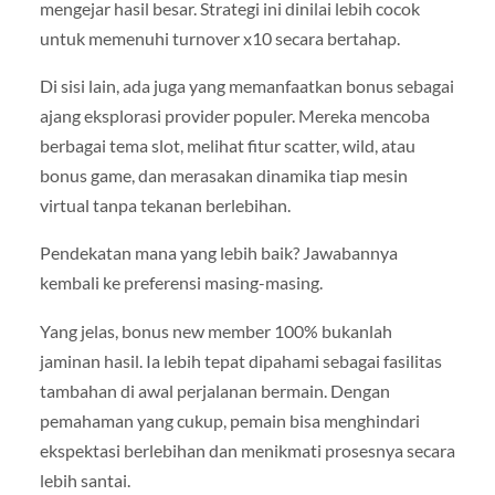
mengejar hasil besar. Strategi ini dinilai lebih cocok
untuk memenuhi turnover x10 secara bertahap.
Di sisi lain, ada juga yang memanfaatkan bonus sebagai
ajang eksplorasi provider populer. Mereka mencoba
berbagai tema slot, melihat fitur scatter, wild, atau
bonus game, dan merasakan dinamika tiap mesin
virtual tanpa tekanan berlebihan.
Pendekatan mana yang lebih baik? Jawabannya
kembali ke preferensi masing-masing.
Yang jelas, bonus new member 100% bukanlah
jaminan hasil. Ia lebih tepat dipahami sebagai fasilitas
tambahan di awal perjalanan bermain. Dengan
pemahaman yang cukup, pemain bisa menghindari
ekspektasi berlebihan dan menikmati prosesnya secara
lebih santai.