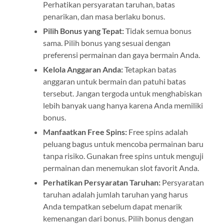
Perhatikan persyaratan taruhan, batas
penarikan, dan masa berlaku bonus.
Pilih Bonus yang Tepat:
Tidak semua bonus
sama. Pilih bonus yang sesuai dengan
preferensi permainan dan gaya bermain Anda.
Kelola Anggaran Anda:
Tetapkan batas
anggaran untuk bermain dan patuhi batas
tersebut. Jangan tergoda untuk menghabiskan
lebih banyak uang hanya karena Anda memiliki
bonus.
Manfaatkan Free Spins:
Free spins adalah
peluang bagus untuk mencoba permainan baru
tanpa risiko. Gunakan free spins untuk menguji
permainan dan menemukan slot favorit Anda.
Perhatikan Persyaratan Taruhan:
Persyaratan
taruhan adalah jumlah taruhan yang harus
Anda tempatkan sebelum dapat menarik
kemenangan dari bonus. Pilih bonus dengan