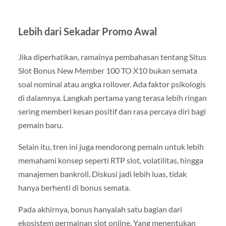
Lebih dari Sekadar Promo Awal
Jika diperhatikan, ramainya pembahasan tentang Situs
Slot Bonus New Member 100 TO X10 bukan semata
soal nominal atau angka rollover. Ada faktor psikologis
di dalamnya. Langkah pertama yang terasa lebih ringan
sering memberi kesan positif dan rasa percaya diri bagi
pemain baru.
Selain itu, tren ini juga mendorong pemain untuk lebih
memahami konsep seperti RTP slot, volatilitas, hingga
manajemen bankroll. Diskusi jadi lebih luas, tidak
hanya berhenti di bonus semata.
Pada akhirnya, bonus hanyalah satu bagian dari
ekosistem permainan slot online. Yang menentukan