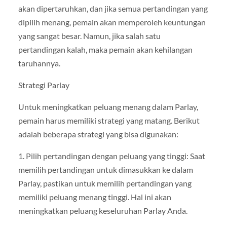
akan dipertaruhkan, dan jika semua pertandingan yang
dipilih menang, pemain akan memperoleh keuntungan
yang sangat besar. Namun, jika salah satu
pertandingan kalah, maka pemain akan kehilangan
taruhannya.
Strategi Parlay
Untuk meningkatkan peluang menang dalam Parlay,
pemain harus memiliki strategi yang matang. Berikut
adalah beberapa strategi yang bisa digunakan:
1. Pilih pertandingan dengan peluang yang tinggi: Saat
memilih pertandingan untuk dimasukkan ke dalam
Parlay, pastikan untuk memilih pertandingan yang
memiliki peluang menang tinggi. Hal ini akan
meningkatkan peluang keseluruhan Parlay Anda.