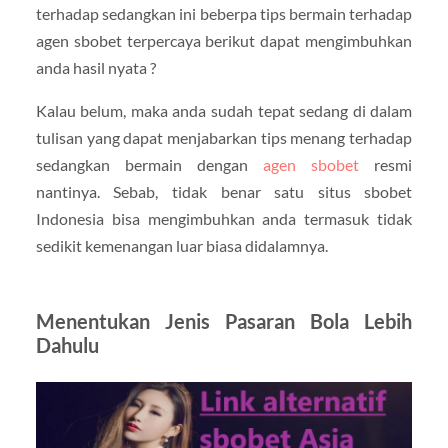
terhadap sedangkan ini beberpa tips bermain terhadap
agen sbobet terpercaya berikut dapat mengimbuhkan
anda hasil nyata ?
Kalau belum, maka anda sudah tepat sedang di dalam
tulisan yang dapat menjabarkan tips menang terhadap
sedangkan bermain dengan
agen sbobet
resmi
nantinya. Sebab, tidak benar satu situs sbobet
Indonesia bisa mengimbuhkan anda termasuk tidak
sedikit kemenangan luar biasa didalamnya.
Menentukan Jenis Pasaran Bola Lebih
Dahulu