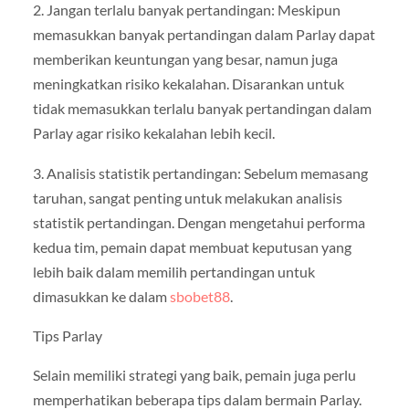
2. Jangan terlalu banyak pertandingan: Meskipun
memasukkan banyak pertandingan dalam Parlay dapat
memberikan keuntungan yang besar, namun juga
meningkatkan risiko kekalahan. Disarankan untuk
tidak memasukkan terlalu banyak pertandingan dalam
Parlay agar risiko kekalahan lebih kecil.
3. Analisis statistik pertandingan: Sebelum memasang
taruhan, sangat penting untuk melakukan analisis
statistik pertandingan. Dengan mengetahui performa
kedua tim, pemain dapat membuat keputusan yang
lebih baik dalam memilih pertandingan untuk
dimasukkan ke dalam
sbobet88
.
Tips Parlay
Selain memiliki strategi yang baik, pemain juga perlu
memperhatikan beberapa tips dalam bermain Parlay.